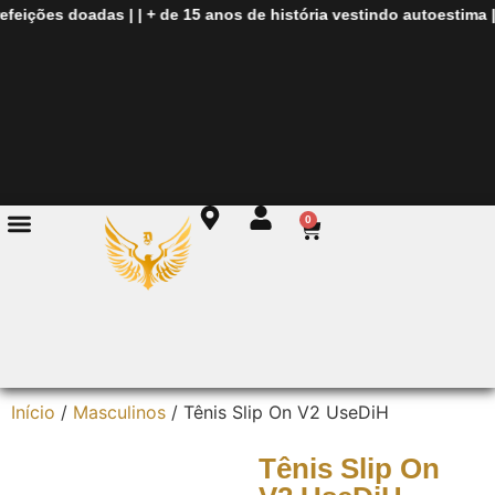
feições doadas
| |
+ de
15 anos de história
vestindo autoestima
| |
0
Início
/
Masculinos
/ Tênis Slip On V2 UseDiH
Tênis Slip On