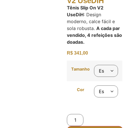
V2 UseDiH
Tênis Slip On V2
UseDiH
: Design
moderno, calce fácil e
sola robusta.
A cada par
vendido, 4 refeições são
doadas.
R$
341,00
Tamanho
Cor