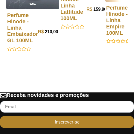
Linha
Perfume
R$
159,90
Lattitude
Hinode -
Perfume
100ML
Linha
Hinode -
Empire
Linha
R$
210,00
100ML
Avaliação
Embaixador
0
GL 100ML
de
5
Avaliação
0
Avaliação
de
0
5
de
5
Receba novidades e promoções
Inscrever-se