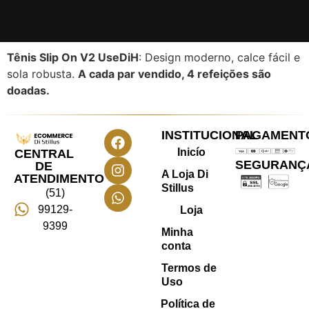
Tênis Slip On V2 UseDiH
: Design moderno, calce fácil e
sola robusta.
A cada par vendido, 4 refeições são
doadas.
INSTITUCIONAL
PAGAMENT
Inicío
CENTRAL
SEGURANÇ
DE
A Loja Di
ATENDIMENTO
Stillus
(51)
99129-
Loja
9399
Minha
conta
Termos de
Uso
Política de