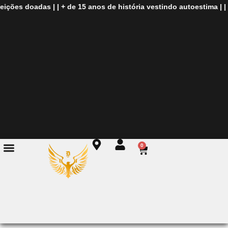
ções doadas
| |
+ de
15 anos de história
vestindo autoestima
| |
Mo
0