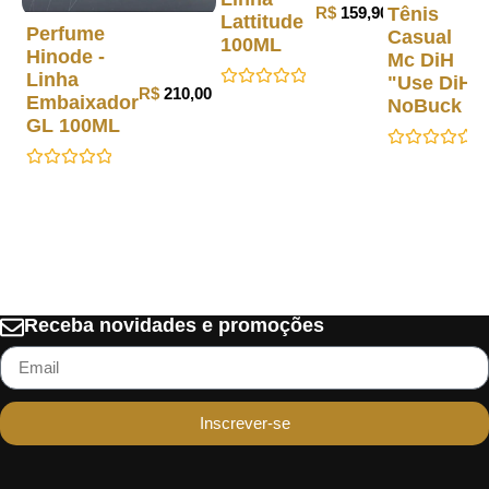
R$
159,90
Tênis
Lattitude
Perfume
Casual
100ML
Hinode -
Mc DiH
Linha
"Use DiH"
R$
210,00
Avaliação
Embaixador
NoBuck
0
GL 100ML
de
5
Avaliação
0
Avaliação
de
0
5
de
5
Receba novidades e promoções
Inscrever-se