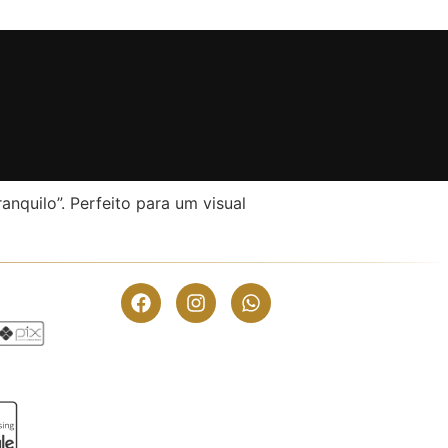
fume Hinode - Linha
R$
199,90
–
pire 100ML
R$
259,90
iação
anquilo”. Perfeito para um visual