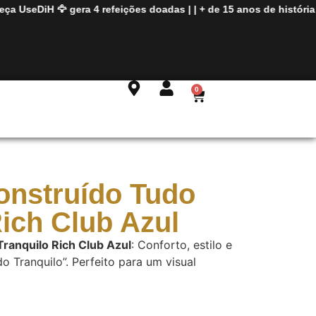
UseDiH 🦅 gera
4 refeições doadas
| |
+ de
15 anos de história
vest
0
nstruído Tudo
Rich Club Azul
ranquilo Rich Club Azul
: Conforto, estilo e
o Tranquilo”. Perfeito para um visual