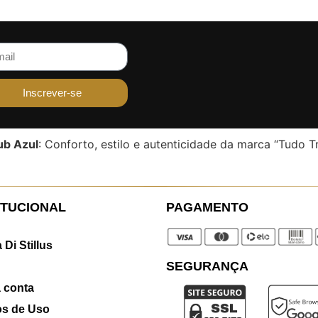
0
de
5
Per
0,00
Em
Aval
0
Inscrever-se
de
5
ub Azul
: Conforto, estilo e autenticidade da marca “Tudo Tr
ITUCIONAL
PAGAMENTO
 Di Stillus
SEGURANÇA
 conta
s de Uso