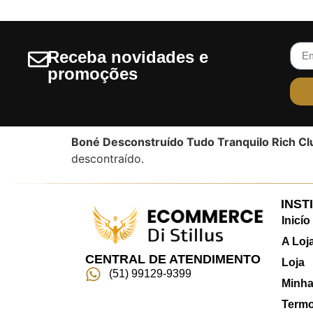
Perfume Hinode - Linha
Embaixador GL 100ML
R$
21
Receba novidades e
Avaliação
promoções
0
de
5
Boné Desconstruído Tudo Tranquilo Rich Cl
descontraído.
INST
Inicío
A Loja
CENTRAL DE ATENDIMENTO
Loja
(51) 99129-9399
Minha
Termo