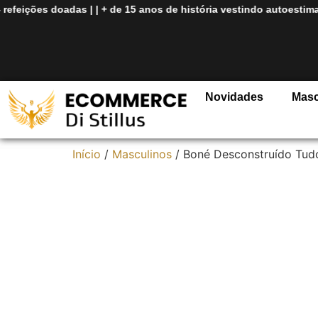
eições doadas
| |
+ de
15 anos de história
vestindo autoestima
| |
M
Novidades
Masc
Início
/
Masculinos
/ Boné Desconstruído Tudo