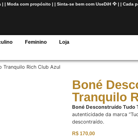
oda com propósito
| |
Sinta-se bem com
UseDiH 🦅
| |
Cada peça 
ulino
Feminino
Loja
 Tranquilo Rich Club Azul
Boné Desco
Tranquilo 
Boné Desconstruído Tudo T
autenticidade da marca “Tud
descontraído.
R$
170,00