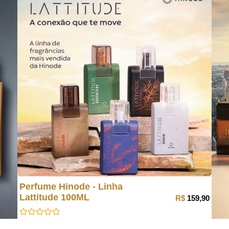
Perfume Hinode - Linha
Lattitude 100ML
R$
159,90
Avaliação