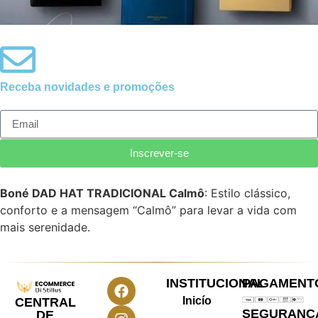
Receba novidades e promoções
Perfume Hinode - Linha
Embaixador GL 100ML
R$
210,00
Inscrever-se
Avaliação
0
de
Boné DAD HAT TRADICIONAL Calmô
: Estilo clássico,
5
conforto e a mensagem “Calmô” para levar a vida com
mais serenidade.
INSTITUCIONAL
PAGAMENT
Inicío
CENTRAL
SEGURANÇ
DE