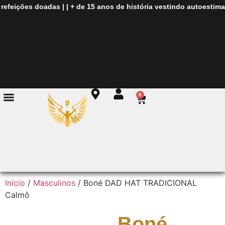
efeições doadas
| |
+ de
15 anos de história
vestindo autoestima
| 
0
Início
/
Masculinos
/ Boné DAD HAT TRADICIONAL
Calmô
Boné