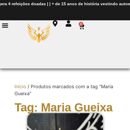
era
4 refeições doadas
| |
+ de
15 anos de história
vestindo autoe
0
Início
/ Produtos marcados com a tag “Maria
Gueixa”
Tag: Maria Gueixa