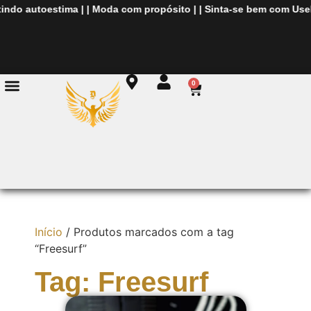
ndo autoestima
| |
Moda com propósito
| |
Sinta-se bem com
UseDi
0
Início
/ Produtos marcados com a tag
“Freesurf”
Tag: Freesurf