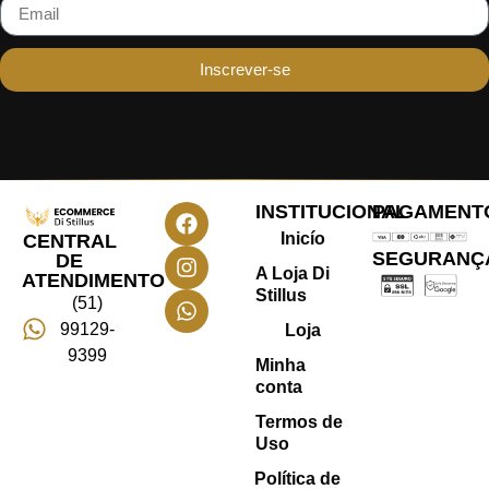
Inscrever-se
INSTITUCIONAL
PAGAMENT
Inicío
CENTRAL
SEGURANÇ
DE
A Loja Di
ATENDIMENTO
Stillus
(51)
99129-
Loja
9399
Minha
conta
Termos de
Uso
Política de