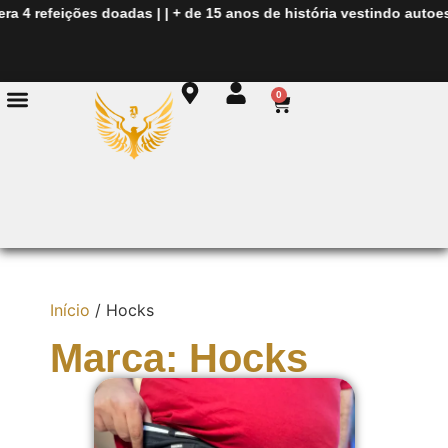
era
4 refeições doadas
| |
+ de
15 anos de história
vestindo autoes
0
Início
/ Hocks
Marca: Hocks